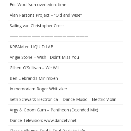
Eric Woolfson overleden: time
Alan Parsons Project – “Old and Wise”
Sailing van Christopher Cross
——————————————————
KREAM en LIQUID:LAB
Angie Stone – Wish I Didn’t Miss You
Gilbert O’Sullivan – We Will
Ben Liebrand’s Minimixen
In memoriam Roger Whittaker
Seth Schwarz: Electronica – Dance Music – Electric Violin
Argy & Goom Gum – Pantheon (Extended Mix)
Dance Television: www.dancetv.net
Classic Albums: Soul II Soul-Back to Life