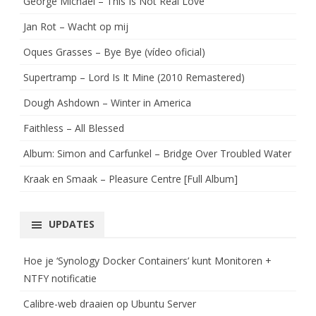
George Michael – This Is Not Real Love
Jan Rot – Wacht op mij
Oques Grasses – Bye Bye (vídeo oficial)
Supertramp – Lord Is It Mine (2010 Remastered)
Dough Ashdown – Winter in America
Faithless – All Blessed
Album: Simon and Carfunkel – Bridge Over Troubled Water
Kraak en Smaak – Pleasure Centre [Full Album]
UPDATES
Hoe je ‘Synology Docker Containers’ kunt Monitoren +
NTFY notificatie
Calibre-web draaien op Ubuntu Server