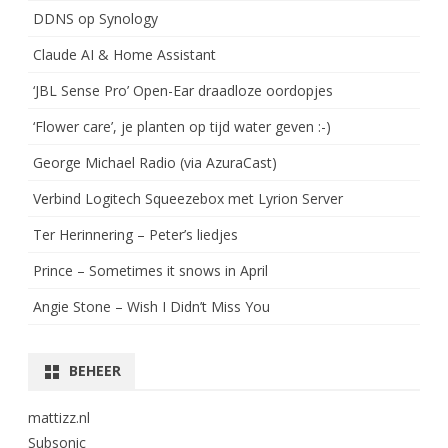
DDNS op Synology
Claude AI & Home Assistant
‘JBL Sense Pro’ Open-Ear draadloze oordopjes
‘Flower care’, je planten op tijd water geven :-)
George Michael Radio (via AzuraCast)
Verbind Logitech Squeezebox met Lyrion Server
Ter Herinnering – Peter’s liedjes
Prince – Sometimes it snows in April
Angie Stone – Wish I Didn’t Miss You
BEHEER
mattizz.nl
Subsonic