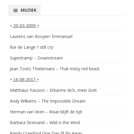
MUZIEK
= ͟2͟0͟-͟0͟3͟-͟2͟0͟0͟9͟ =
Laurens van Rooyen: Emmanuel
Ilse de Lange ‘I still cry’
Supertramp – Downstream
Jean Toots Thielemans – That misty red beast
= ͟1͟6͟-͟0͟8͟-͟2͟0͟1͟7͟ =
Matthäus Passion – Erbarme dich, mein Gott
Andy Williams – The Impossible Dream
Herman van Veen – Waar blijft de tijd
Barbara Streisand – Wild is the Wind
Randy Crawford One Day I’ll Fly Away