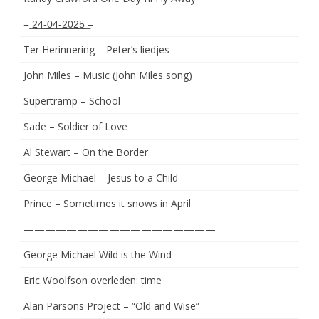
= ͟2͟4͟-͟0͟4͟-͟2͟0͟2͟5͟ =
Ter Herinnering – Peter’s liedjes
John Miles – Music (John Miles song)
Supertramp – School
Sade – Soldier of Love
Al Stewart – On the Border
George Michael – Jesus to a Child
Prince – Sometimes it snows in April
——————————————————
George Michael Wild is the Wind
Eric Woolfson overleden: time
Alan Parsons Project – “Old and Wise”