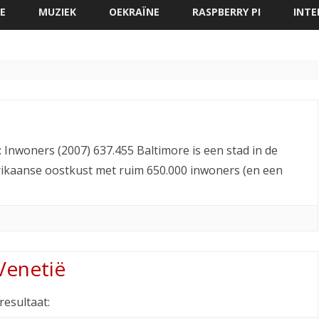
direct
E
MUZIEK
OEKRAÏNE
RASPBERRY PI
INTE
naar
de
inhoud
 Inwoners (2007) 637.455 Baltimore is een stad in de
ikaanse oostkust met ruim 650.000 inwoners (en een
Venetië
resultaat: