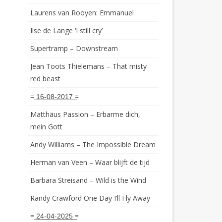
Laurens van Rooyen: Emmanuel
Ilse de Lange ‘I still cry’
Supertramp – Downstream
Jean Toots Thielemans – That misty
red beast
= ͟1͟6͟-͟0͟8͟-͟2͟0͟1͟7͟ =
Matthäus Passion – Erbarme dich,
mein Gott
Andy Williams – The Impossible Dream
Herman van Veen – Waar blijft de tijd
Barbara Streisand – Wild is the Wind
Randy Crawford One Day I’ll Fly Away
= ͟2͟4͟-͟0͟4͟-͟2͟0͟2͟5͟ =