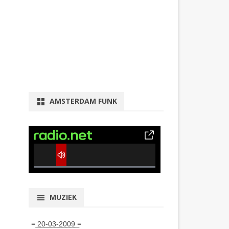
AMSTERDAM FUNK
0% Complete
MUZIEK
= ͟2͟0͟-͟0͟3͟-͟2͟0͟0͟9͟ =