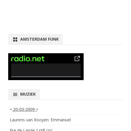
AMSTERDAM FUNK
0% Complete
MUZIEK
= ͟2͟0͟-͟0͟3͟-͟2͟0͟0͟9͟ =
Laurens van Rooyen: Emmanuel
Ilse de Lange ‘I still cry’