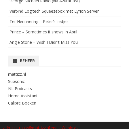
George Michael Radio (via AzuraCast)
Verbind Logitech Squeezebox met Lyrion Server
Ter Herinnering – Peter’s liedjes
Prince – Sometimes it snows in April
Angie Stone – Wish I Didn’t Miss You
BEHEER
mattizz.nl
Subsonic
NL Podcasts
Home Assistant
Calibre Boeken
administrator@mattizz.nl
Rene's Weblog -