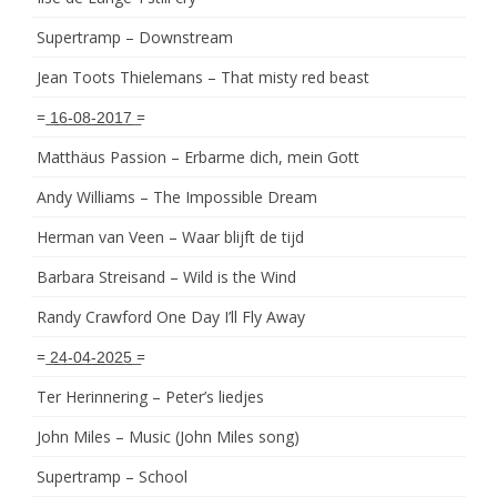
Supertramp – Downstream
Jean Toots Thielemans – That misty red beast
= ͟1͟6͟-͟0͟8͟-͟2͟0͟1͟7͟ =
Matthäus Passion – Erbarme dich, mein Gott
Andy Williams – The Impossible Dream
Herman van Veen – Waar blijft de tijd
Barbara Streisand – Wild is the Wind
Randy Crawford One Day I’ll Fly Away
= ͟2͟4͟-͟0͟4͟-͟2͟0͟2͟5͟ =
Ter Herinnering – Peter’s liedjes
John Miles – Music (John Miles song)
Supertramp – School