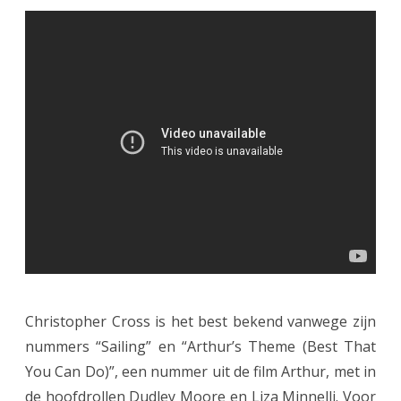
Christopher Cross is het best bekend vanwege zijn
nummers “Sailing” en “Arthur’s Theme (Best That
You Can Do)”, een nummer uit de film Arthur, met in
de hoofdrollen Dudley Moore en Liza Minnelli. Voor