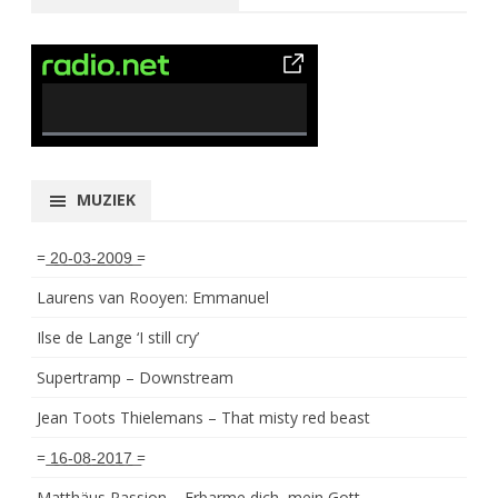
0% Complete
MUZIEK
= ͟2͟0͟-͟0͟3͟-͟2͟0͟0͟9͟ =
Laurens van Rooyen: Emmanuel
Ilse de Lange ‘I still cry’
Supertramp – Downstream
Jean Toots Thielemans – That misty red beast
= ͟1͟6͟-͟0͟8͟-͟2͟0͟1͟7͟ =
Matthäus Passion – Erbarme dich, mein Gott