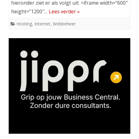
hieronder ziet er als volgt uit: <iframe width=”600″
height=”1200″…
Lees verder »
Hosting
,
Internet
,
Webbeheer