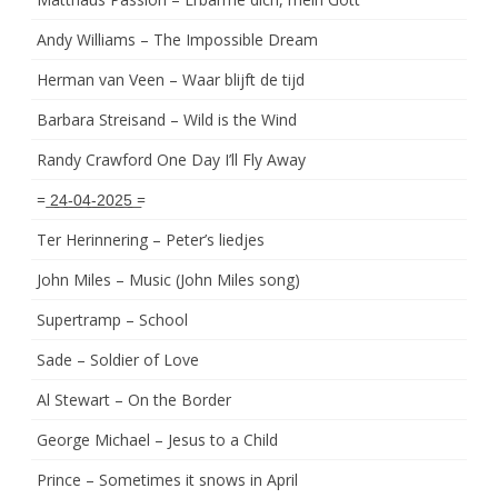
Andy Williams – The Impossible Dream
Herman van Veen – Waar blijft de tijd
Barbara Streisand – Wild is the Wind
Randy Crawford One Day I’ll Fly Away
= ͟2͟4͟-͟0͟4͟-͟2͟0͟2͟5͟ =
Ter Herinnering – Peter’s liedjes
John Miles – Music (John Miles song)
Supertramp – School
Sade – Soldier of Love
Al Stewart – On the Border
George Michael – Jesus to a Child
Prince – Sometimes it snows in April