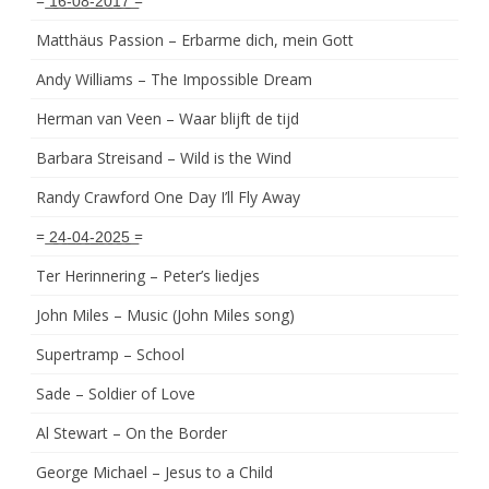
= ͟1͟6͟-͟0͟8͟-͟2͟0͟1͟7͟ =
Matthäus Passion – Erbarme dich, mein Gott
Andy Williams – The Impossible Dream
Herman van Veen – Waar blijft de tijd
Barbara Streisand – Wild is the Wind
Randy Crawford One Day I’ll Fly Away
= ͟2͟4͟-͟0͟4͟-͟2͟0͟2͟5͟ =
Ter Herinnering – Peter’s liedjes
John Miles – Music (John Miles song)
Supertramp – School
Sade – Soldier of Love
Al Stewart – On the Border
George Michael – Jesus to a Child