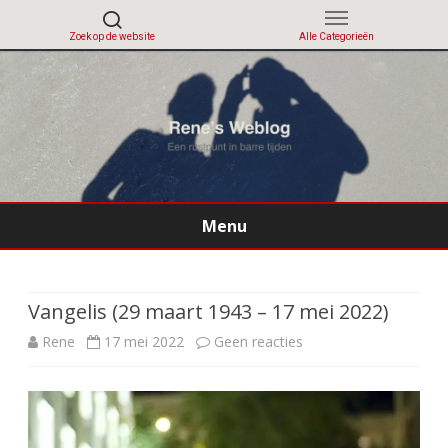
Menu
Ga
direct
naar
de
Vangelis (29 maart 1943 – 17 mei 2022)
inhoud
op
Rene
17 mei 2022
Geen reacties
Vangelis
(29
maart