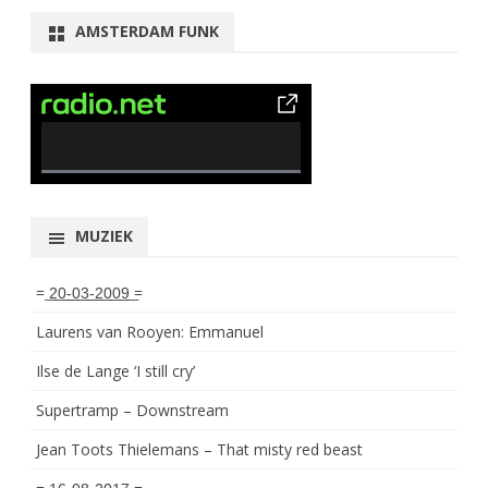
AMSTERDAM FUNK
0% Complete
MUZIEK
= ͟2͟0͟-͟0͟3͟-͟2͟0͟0͟9͟ =
Laurens van Rooyen: Emmanuel
Ilse de Lange ‘I still cry’
Supertramp – Downstream
Jean Toots Thielemans – That misty red beast