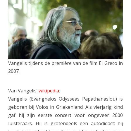
1943
–
17
mei
2022)
Vangelis tijdens de première van de film El Greco in
2007.
Van Vangelis’
wikipedia
:
Vangelis (Evanghelos Odysseas Papathanasiou) is
geboren bij Volos in Griekenland. Als vierjarig kind
gaf hij zijn eerste concert voor ongeveer 2000
luisteraars. Hij is grotendeels een autodidact: hij