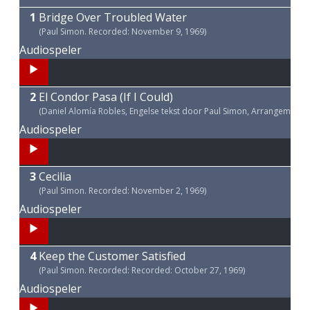
Bridge Over Troubled Water
(Paul Simon. Recorded: November 9, 1969)
Audiospeler
00:00
El Condor Pasa (If I Could)
00:00
(Daniel Alomía Robles, Engelse tekst door Paul Simon, Arrangement 
04:54
Audiospeler
00:00
Cecilia
00:00
(Paul Simon. Recorded: November 2, 1969)
03:09
Audiospeler
00:00
Keep the Customer Satisfied
00:00
(Paul Simon. Recorded: Recorded: October 27, 1969)
02:54
Audiospeler