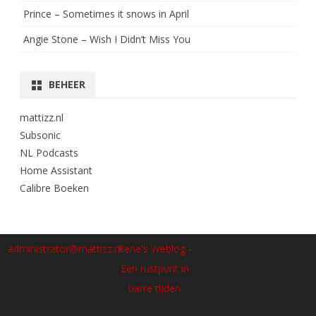
Prince – Sometimes it snows in April
Angie Stone – Wish I Didn’t Miss You
BEHEER
mattizz.nl
Subsonic
NL Podcasts
Home Assistant
Calibre Boeken
administrator@mattizz.nl
Rene's Weblog -
Een rustpunt in
barre tijden