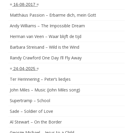
= ͟1͟6͟-͟0͟8͟-͟2͟0͟1͟7͟ =
Matthäus Passion – Erbarme dich, mein Gott
Andy Williams – The Impossible Dream
Herman van Veen – Waar blijft de tijd
Barbara Streisand – Wild is the Wind
Randy Crawford One Day I’ll Fly Away
= ͟2͟4͟-͟0͟4͟-͟2͟0͟2͟5͟ =
Ter Herinnering – Peter’s liedjes
John Miles – Music (John Miles song)
Supertramp – School
Sade – Soldier of Love
Al Stewart – On the Border
George Michael – Jesus to a Child