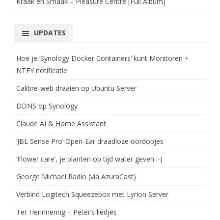
Kraak en Smaak – Pleasure Centre [Full Album]
UPDATES
Hoe je ‘Synology Docker Containers’ kunt Monitoren +
NTFY notificatie
Calibre-web draaien op Ubuntu Server
DDNS op Synology
Claude AI & Home Assistant
‘JBL Sense Pro’ Open-Ear draadloze oordopjes
‘Flower care’, je planten op tijd water geven :-)
George Michael Radio (via AzuraCast)
Verbind Logitech Squeezebox met Lyrion Server
Ter Herinnering – Peter’s liedjes