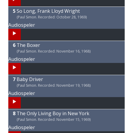
00:00
So Long, Frank Lloyd Wright
00:00
(Paul Simon. Recorded: October 28, 1969)
00:00
Audiospeler
00:00
The Boxer
00:00
(Paul Simon. Recorded: November 16, 1968)
00:00
Audiospeler
00:00
Baby Driver
00:00
(Paul Simon. Recorded: November 19, 1968)
05:12
Audiospeler
00:00
The Only Living Boy in New York
00:00
(Paul Simon. Recorded: November 15, 1969)
03:17
Audiospeler