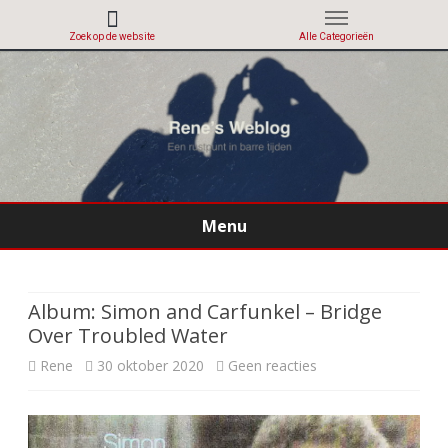
Menu
Ga
direct
naar
de
Album: Simon and Carfunkel – Bridge
inhoud
Over Troubled Water
op
Rene
30 oktober 2020
Geen reacties
Album:
Simon