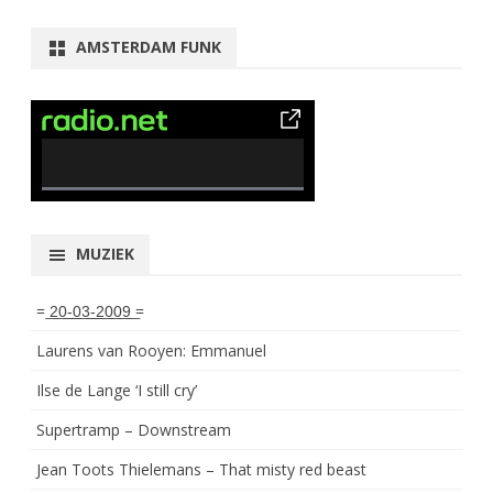
AMSTERDAM FUNK
0% Complete
MUZIEK
= ͟2͟0͟-͟0͟3͟-͟2͟0͟0͟9͟ =
Laurens van Rooyen: Emmanuel
Ilse de Lange ‘I still cry’
Supertramp – Downstream
Jean Toots Thielemans – That misty red beast