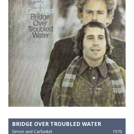
and
Carfunkel
–
Bridge
Over
Troubled
Water
BRIDGE OVER TROUBLED WATER
Simon and Carfunkel
1970