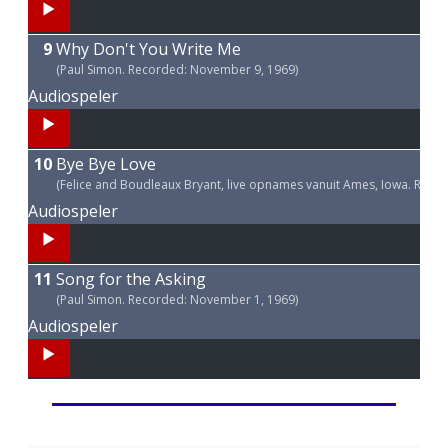
00:00
Why Don't You Write Me
00:00
(Paul Simon. Recorded: November 9, 1969)
00:00
Audiospeler
00:00
Bye Bye Love
00:00
(Felice and Boudleaux Bryant, live opnames vanuit Ames, Iowa. Rec
02:45
Audiospeler
00:00
Song for the Asking
00:00
(Paul Simon. Recorded: November 1, 1969)
00:00
Audiospeler
00:00
00:00
00:00