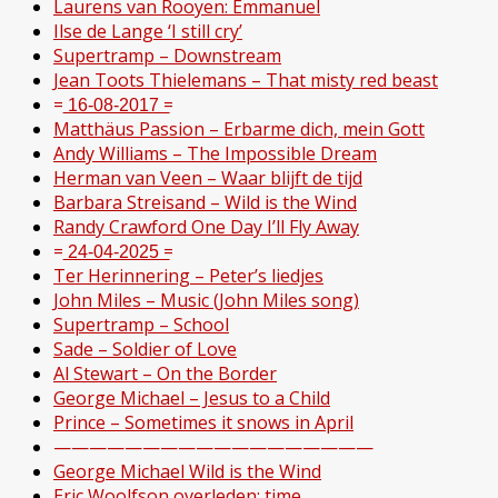
Laurens van Rooyen: Emmanuel
Ilse de Lange ‘I still cry’
Supertramp – Downstream
Jean Toots Thielemans – That misty red beast
= ͟1͟6͟-͟0͟8͟-͟2͟0͟1͟7͟ =
Matthäus Passion – Erbarme dich, mein Gott
Andy Williams – The Impossible Dream
Herman van Veen – Waar blijft de tijd
Barbara Streisand – Wild is the Wind
Randy Crawford One Day I’ll Fly Away
= ͟2͟4͟-͟0͟4͟-͟2͟0͟2͟5͟ =
Ter Herinnering – Peter’s liedjes
John Miles – Music (John Miles song)
Supertramp – School
Sade – Soldier of Love
Al Stewart – On the Border
George Michael – Jesus to a Child
Prince – Sometimes it snows in April
——————————————————
George Michael Wild is the Wind
Eric Woolfson overleden: time