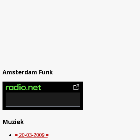
Amsterdam Funk
0%
Complete
Muziek
= ͟2͟0͟-͟0͟3͟-͟2͟0͟0͟9͟ =