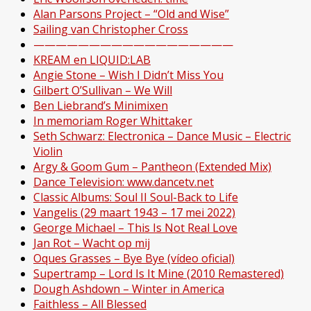
Alan Parsons Project – “Old and Wise”
Sailing van Christopher Cross
——————————————————
KREAM en LIQUID:LAB
Angie Stone – Wish I Didn’t Miss You
Gilbert O’Sullivan – We Will
Ben Liebrand’s Minimixen
In memoriam Roger Whittaker
Seth Schwarz: Electronica – Dance Music – Electric
Violin
Argy & Goom Gum – Pantheon (Extended Mix)
Dance Television: www.dancetv.net
Classic Albums: Soul II Soul-Back to Life
Vangelis (29 maart 1943 – 17 mei 2022)
George Michael – This Is Not Real Love
Jan Rot – Wacht op mij
Oques Grasses – Bye Bye (vídeo oficial)
Supertramp – Lord Is It Mine (2010 Remastered)
Dough Ashdown – Winter in America
Faithless – All Blessed