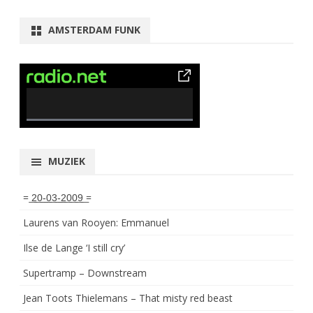
AMSTERDAM FUNK
0% Complete
MUZIEK
= ͟2͟0͟-͟0͟3͟-͟2͟0͟0͟9͟ =
Laurens van Rooyen: Emmanuel
Ilse de Lange ‘I still cry’
Supertramp – Downstream
Jean Toots Thielemans – That misty red beast