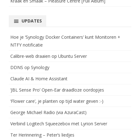
Kraak en Smaak – Pleasure Centre [Full Album]
UPDATES
Hoe je ‘Synology Docker Containers’ kunt Monitoren +
NTFY notificatie
Calibre-web draaien op Ubuntu Server
DDNS op Synology
Claude AI & Home Assistant
‘JBL Sense Pro’ Open-Ear draadloze oordopjes
‘Flower care’, je planten op tijd water geven :-)
George Michael Radio (via AzuraCast)
Verbind Logitech Squeezebox met Lyrion Server
Ter Herinnering – Peter’s liedjes