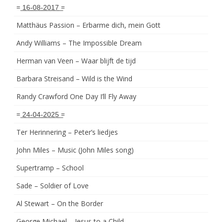
= ͟1͟6͟-͟0͟8͟-͟2͟0͟1͟7͟ =
Matthäus Passion – Erbarme dich, mein Gott
Andy Williams – The Impossible Dream
Herman van Veen – Waar blijft de tijd
Barbara Streisand – Wild is the Wind
Randy Crawford One Day I’ll Fly Away
= ͟2͟4͟-͟0͟4͟-͟2͟0͟2͟5͟ =
Ter Herinnering – Peter’s liedjes
John Miles – Music (John Miles song)
Supertramp – School
Sade – Soldier of Love
Al Stewart – On the Border
George Michael – Jesus to a Child