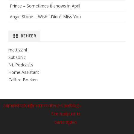
Prince – Sometimes it snows in April
Angie Stone – Wish I Didn’t Miss You
BEHEER
mattizz.nl
Subsonic
NL Podcasts
Home Assistant
Calibre Boeken
administrator@mattizz.nl
Rene's Weblog -
Een rustpunt in
barre tijden