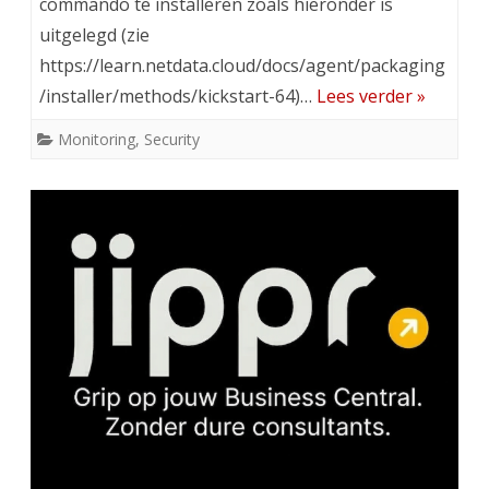
commando te installeren zoals hieronder is
uitgelegd (zie
https://learn.netdata.cloud/docs/agent/packaging
/installer/methods/kickstart-64)…
Lees verder »
Monitoring
,
Security