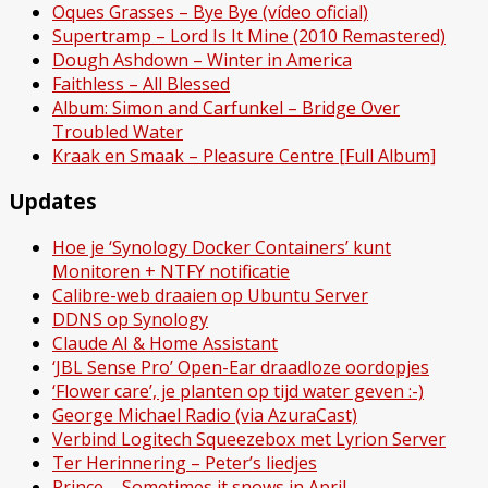
Oques Grasses – Bye Bye (vídeo oficial)
Supertramp – Lord Is It Mine (2010 Remastered)
Dough Ashdown – Winter in America
Faithless – All Blessed
Album: Simon and Carfunkel – Bridge Over
Troubled Water
Kraak en Smaak – Pleasure Centre [Full Album]
Updates
Hoe je ‘Synology Docker Containers’ kunt
Monitoren + NTFY notificatie
Calibre-web draaien op Ubuntu Server
DDNS op Synology
Claude AI & Home Assistant
‘JBL Sense Pro’ Open-Ear draadloze oordopjes
‘Flower care’, je planten op tijd water geven :-)
George Michael Radio (via AzuraCast)
Verbind Logitech Squeezebox met Lyrion Server
Ter Herinnering – Peter’s liedjes
Prince – Sometimes it snows in April