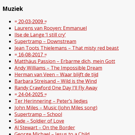
Complete
Muziek
= ͟2͟0͟-͟0͟3͟-͟2͟0͟0͟9͟ =
Laurens van Rooyen: Emmanuel
Ilse de Lange ‘I still cry’
Supertramp – Downstream
Jean Toots Thielemans – That misty red beast
= ͟1͟6͟-͟0͟8͟-͟2͟0͟1͟7͟ =
Matthäus Passion – Erbarme dich, mein Gott
Andy Williams – The Impossible Dream
Herman van Veen – Waar blijft de tijd
Barbara Streisand – Wild is the Wind
Randy Crawford One Day I’ll Fly Away
= ͟2͟4͟-͟0͟4͟-͟2͟0͟2͟5͟ =
Ter Herinnering – Peter’s liedjes
John Miles – Music (John Miles song)
Supertramp – School
Sade – Soldier of Love
Al Stewart – On the Border
George Michael – Jesus to a Child