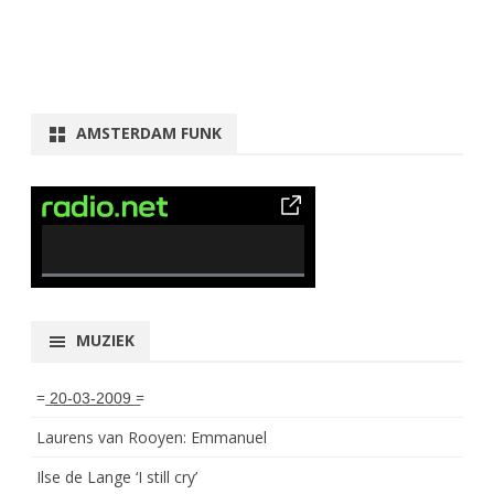
AMSTERDAM FUNK
0% Complete
MUZIEK
= ͟2͟0͟-͟0͟3͟-͟2͟0͟0͟9͟ =
Laurens van Rooyen: Emmanuel
Ilse de Lange ‘I still cry’