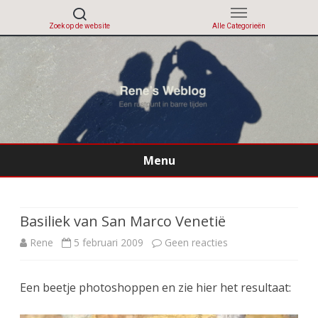
Menu
Ga
direct
naar
de
Basiliek van San Marco Venetië
inhoud
op
Rene
5 februari 2009
Geen reacties
Basiliek
Een beetje photoshoppen en zie hier het resultaat:
van
San