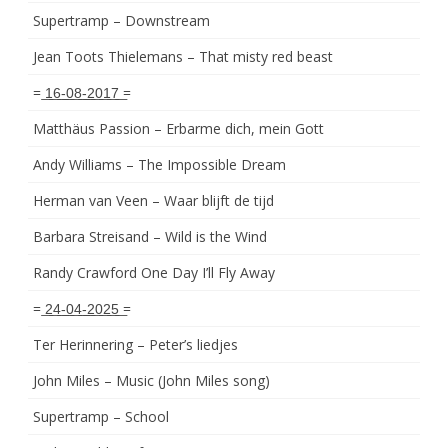
Supertramp – Downstream
Jean Toots Thielemans – That misty red beast
= ͟1͟6͟-͟0͟8͟-͟2͟0͟1͟7͟ =
Matthäus Passion – Erbarme dich, mein Gott
Andy Williams – The Impossible Dream
Herman van Veen – Waar blijft de tijd
Barbara Streisand – Wild is the Wind
Randy Crawford One Day I’ll Fly Away
= ͟2͟4͟-͟0͟4͟-͟2͟0͟2͟5͟ =
Ter Herinnering – Peter’s liedjes
John Miles – Music (John Miles song)
Supertramp – School