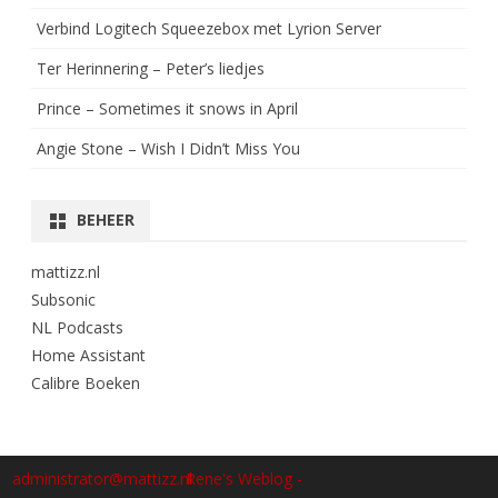
Verbind Logitech Squeezebox met Lyrion Server
Ter Herinnering – Peter’s liedjes
Prince – Sometimes it snows in April
Angie Stone – Wish I Didn’t Miss You
BEHEER
mattizz.nl
Subsonic
NL Podcasts
Home Assistant
Calibre Boeken
administrator@mattizz.nl
Rene's Weblog -