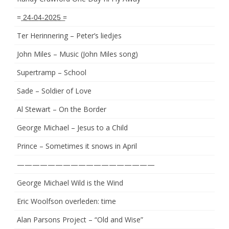
= ͟2͟4͟-͟0͟4͟-͟2͟0͟2͟5͟ =
Ter Herinnering – Peter’s liedjes
John Miles – Music (John Miles song)
Supertramp – School
Sade – Soldier of Love
Al Stewart – On the Border
George Michael – Jesus to a Child
Prince – Sometimes it snows in April
——————————————————
George Michael Wild is the Wind
Eric Woolfson overleden: time
Alan Parsons Project – “Old and Wise”