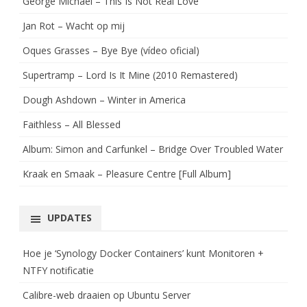
George Michael – This Is Not Real Love
Jan Rot – Wacht op mij
Oques Grasses – Bye Bye (vídeo oficial)
Supertramp – Lord Is It Mine (2010 Remastered)
Dough Ashdown – Winter in America
Faithless – All Blessed
Album: Simon and Carfunkel – Bridge Over Troubled Water
Kraak en Smaak – Pleasure Centre [Full Album]
UPDATES
Hoe je ‘Synology Docker Containers’ kunt Monitoren +
NTFY notificatie
Calibre-web draaien op Ubuntu Server