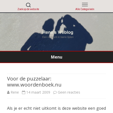
Menu
Ga
direct
naar
de
Voor de puzzelaar:
inhoud
www.woordenboek.nu
op
Rene
14 maart 2009
Geen reacties
Voor
Als je er echt niet uitkomt is deze website een goed
de