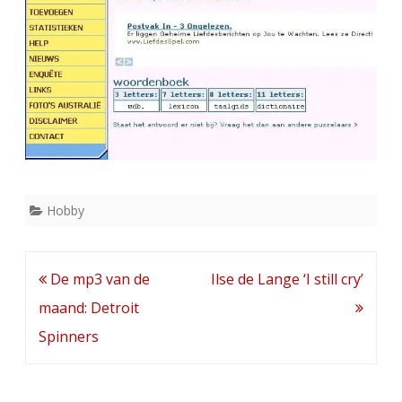
Hobby
Bericht
De mp3 van de
Ilse de Lange ‘I still cry’
navigatie
maand: Detroit
Spinners