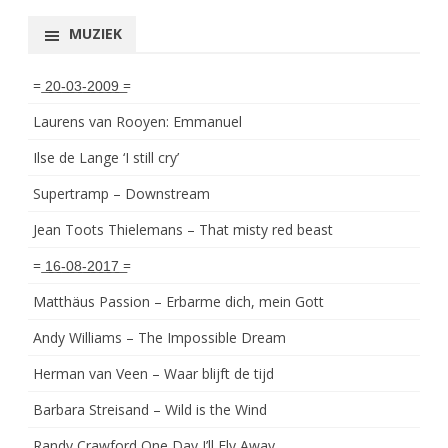
MUZIEK
= ͟2͟0͟-͟0͟3͟-͟2͟0͟0͟9͟ =
Laurens van Rooyen: Emmanuel
Ilse de Lange ‘I still cry’
Supertramp – Downstream
Jean Toots Thielemans – That misty red beast
= ͟1͟6͟-͟0͟8͟-͟2͟0͟1͟7͟ =
Matthäus Passion – Erbarme dich, mein Gott
Andy Williams – The Impossible Dream
Herman van Veen – Waar blijft de tijd
Barbara Streisand – Wild is the Wind
Randy Crawford One Day I’ll Fly Away