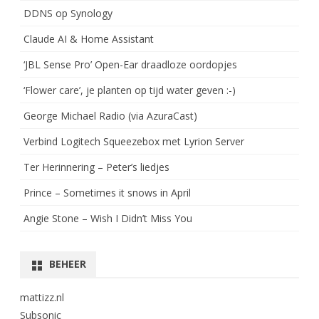
DDNS op Synology
Claude AI & Home Assistant
‘JBL Sense Pro’ Open-Ear draadloze oordopjes
‘Flower care’, je planten op tijd water geven :-)
George Michael Radio (via AzuraCast)
Verbind Logitech Squeezebox met Lyrion Server
Ter Herinnering – Peter’s liedjes
Prince – Sometimes it snows in April
Angie Stone – Wish I Didn’t Miss You
BEHEER
mattizz.nl
Subsonic