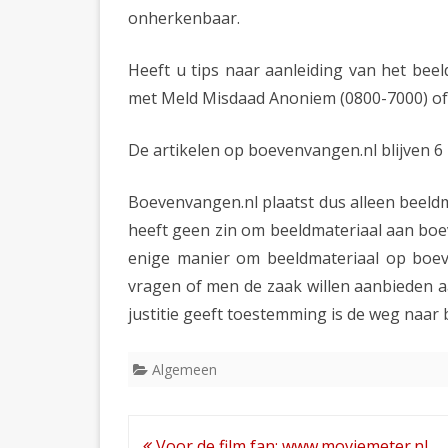
onherkenbaar.
Heeft u tips naar aanleiding van het bee
met Meld Misdaad Anoniem (0800-7000) of
De artikelen op boevenvangen.nl blijven 6
Boevenvangen.nl plaatst dus alleen beeld
heeft geen zin om beeldmateriaal aan boev
enige manier om beeldmateriaal op boeve
vragen of men de zaak willen aanbieden a
justitie geeft toestemming is de weg naar 
Algemeen
Bericht
Voor de film fan: www.moviemeter.nl