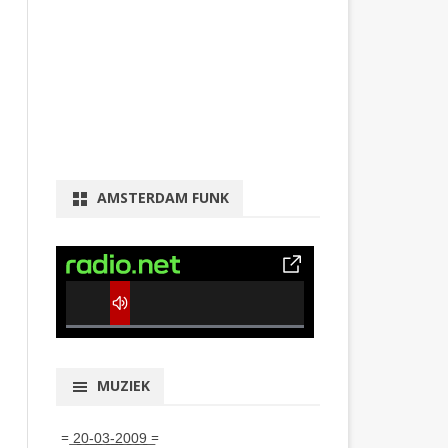
AMSTERDAM FUNK
0% Complete
MUZIEK
= ͟2͟0͟-͟0͟3͟-͟2͟0͟0͟9͟ =