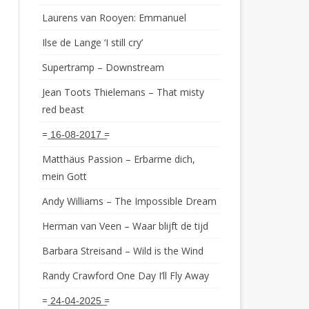
Laurens van Rooyen: Emmanuel
Ilse de Lange ‘I still cry’
Supertramp – Downstream
Jean Toots Thielemans – That misty
red beast
= ͟1͟6͟-͟0͟8͟-͟2͟0͟1͟7͟ =
Matthäus Passion – Erbarme dich,
mein Gott
Andy Williams – The Impossible Dream
Herman van Veen – Waar blijft de tijd
Barbara Streisand – Wild is the Wind
Randy Crawford One Day I’ll Fly Away
= ͟2͟4͟-͟0͟4͟-͟2͟0͟2͟5͟ =