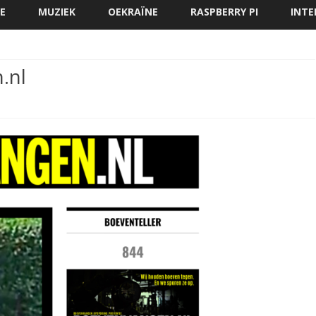
direct
E
MUZIEK
OEKRAÏNE
RASPBERRY PI
INTE
naar
de
inhoud
.nl
envangen.nl