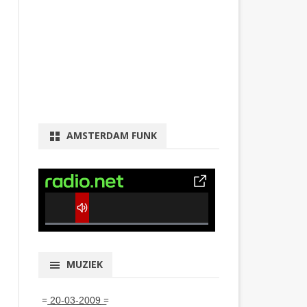
AMSTERDAM FUNK
0% Complete
MUZIEK
= ͟2͟0͟-͟0͟3͟-͟2͟0͟0͟9͟ =