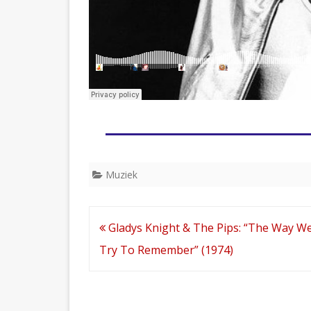
Muziek
Bericht
Gladys Knight & The Pips: “The Way W
navigatie
Try To Remember” (1974)