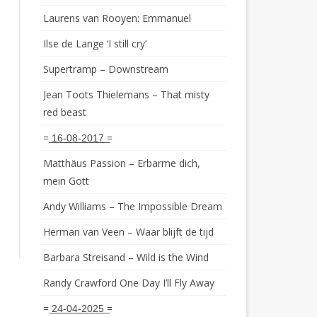
Laurens van Rooyen: Emmanuel
Ilse de Lange ‘I still cry’
Supertramp – Downstream
Jean Toots Thielemans – That misty
red beast
= ͟1͟6͟-͟0͟8͟-͟2͟0͟1͟7͟ =
Matthäus Passion – Erbarme dich,
mein Gott
Andy Williams – The Impossible Dream
Herman van Veen – Waar blijft de tijd
Barbara Streisand – Wild is the Wind
Randy Crawford One Day I’ll Fly Away
= ͟2͟4͟-͟0͟4͟-͟2͟0͟2͟5͟ =