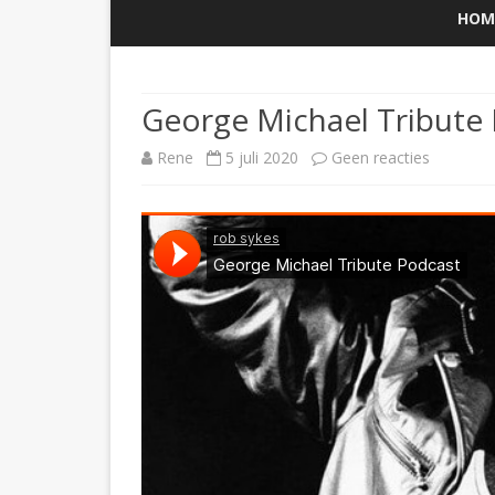
HOM
George Michael Tribute
op
Rene
5 juli 2020
Geen reacties
George
Michael
Tribute
Podcast