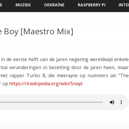
direct
E
MUZIEK
OEKRAÏNE
RASPBERRY PI
INTE
naar
de
inhoud
le Boy [Maestro Mix]
p!
in de eerste helft van de jaren negentig wereldwijd enkele
ntal veranderingen in bezetting door de jaren heen, maar
y
d met rapper Turbo B, die meerapte op nummers als “The
r op
https://nl.wikipedia.org/wiki/Snap!
e
estro