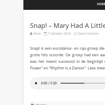
HOM
Snap! – Mary Had A Litt
op
Rene
7 oktober 2020
Geen reacties
Sna
Snap! is een eurodance- en rap-groep die 
–
grote hits scoorde. De groep had een aa
Mar
was het meest succesvol in de begintij
Had
Power” en “Rhythm Is a Dancer”. Lees mee
A
Littl
Boy
[Ma
Muziek