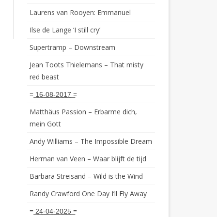
Laurens van Rooyen: Emmanuel
Ilse de Lange ‘I still cry’
Supertramp – Downstream
Jean Toots Thielemans – That misty
red beast
= ͟1͟6͟-͟0͟8͟-͟2͟0͟1͟7͟ =
Matthäus Passion – Erbarme dich,
mein Gott
Andy Williams – The Impossible Dream
Herman van Veen – Waar blijft de tijd
Barbara Streisand – Wild is the Wind
Randy Crawford One Day I’ll Fly Away
= ͟2͟4͟-͟0͟4͟-͟2͟0͟2͟5͟ =