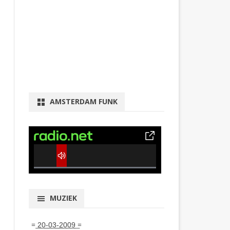
AMSTERDAM FUNK
0% Complete
MUZIEK
= ͟2͟0͟-͟0͟3͟-͟2͟0͟0͟9͟ =