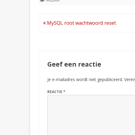
Mix
Bericht
MySQL root wachtwoord reset
navigatie
Geef een reactie
Je e-mailadres wordt niet gepubliceerd.
Verei
REACTIE
*