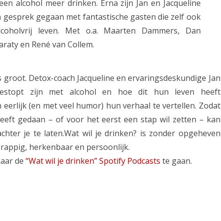
een alcohol meer drinken. Erna zijn Jan en Jacqueline
n gesprek gegaan met fantastische gasten die zelf ook
lcoholvrij leven. Met o.a. Maarten Dammers, Dan
araty en René van Collem.
is groot. Detox-coach Jacqueline en ervaringsdeskundige Jan
gestopt zijn met alcohol en hoe dit hun leven heeft
eerlijk (en met veel humor) hun verhaal te vertellen. Zodat
heeft gedaan – of voor het eerst een stap wil zetten – kan
chter je te laten.Wat wil je drinken? is zonder opgeheven
 grappig, herkenbaar en persoonlijk.
naar de
“Wat wil je drinken” Spotify Podcasts
te gaan.