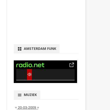
AMSTERDAM FUNK
0% Complete
MUZIEK
= ͟2͟0͟-͟0͟3͟-͟2͟0͟0͟9͟ =