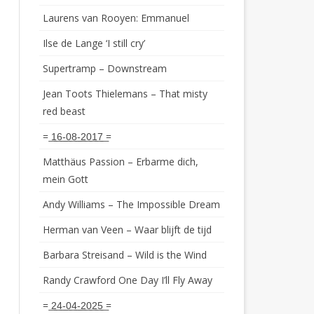
Laurens van Rooyen: Emmanuel
Ilse de Lange ‘I still cry’
Supertramp – Downstream
Jean Toots Thielemans – That misty
red beast
= ͟1͟6͟-͟0͟8͟-͟2͟0͟1͟7͟ =
Matthäus Passion – Erbarme dich,
mein Gott
Andy Williams – The Impossible Dream
Herman van Veen – Waar blijft de tijd
Barbara Streisand – Wild is the Wind
Randy Crawford One Day I’ll Fly Away
= ͟2͟4͟-͟0͟4͟-͟2͟0͟2͟5͟ =