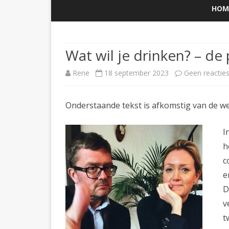
HOM
Wat wil je drinken? – de
Rene
18 september 2023
Geen reactie
Onderstaande tekst is afkomstig van de w
I
h
c
e
D
v
t