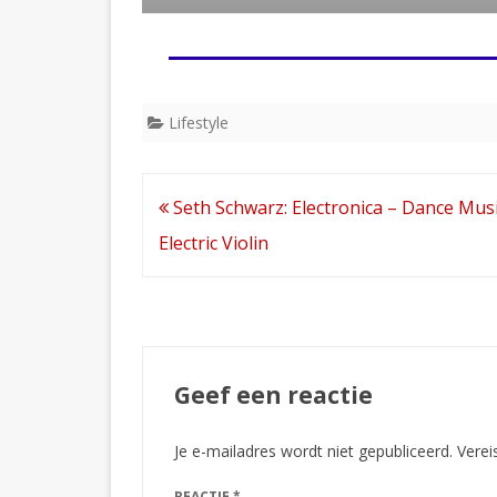
Lifestyle
Bericht
Seth Schwarz: Electronica – Dance Musi
navigatie
Electric Violin
Geef een reactie
Je e-mailadres wordt niet gepubliceerd.
Verei
REACTIE
*