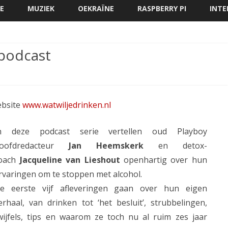
direct
E
MUZIEK
OEKRAÏNE
RASPBERRY PI
INTE
naar
de
inhoud
 podcast
op
s
Wat
ebsite
www.watwiljedrinken.nl
wil
je
n deze
podcast serie vertellen oud Playboy
drinken?
oofdredacteur
Jan Heemskerk
en detox-
oach
Jacqueline van Lieshout
openhartig over hun
–
rvaringen om te stoppen met alcohol.
de
e eerste vijf afleveringen gaan over hun eigen
podcast
erhaal, van drinken tot ‘het besluit’, strubbelingen,
wijfels, tips en waarom ze toch nu al ruim zes jaar