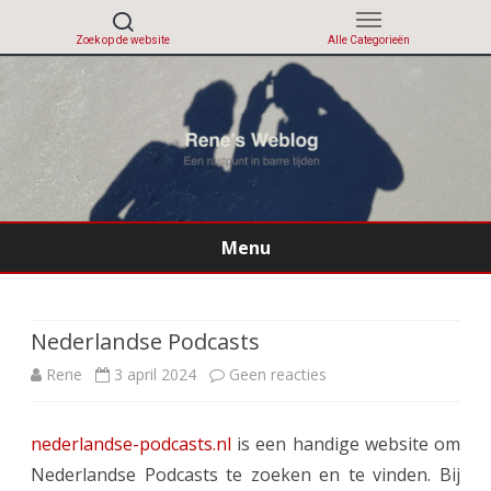
Menu
Ga
direct
naar
de
Nederlandse Podcasts
inhoud
op
Rene
3 april 2024
Geen reacties
Nederlandse
nederlandse-podcasts.nl
is een handige website om
Podcasts
Nederlandse Podcasts te zoeken en te vinden. Bij