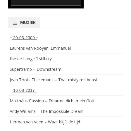
0% Complete
MUZIEK
= ͟2͟0͟-͟0͟3͟-͟2͟0͟0͟9͟ =
Laurens van Rooyen: Emmanuel
Ilse de Lange ‘I still cry’
Supertramp – Downstream
Jean Toots Thielemans – That misty red beast
= ͟1͟6͟-͟0͟8͟-͟2͟0͟1͟7͟ =
Matthäus Passion – Erbarme dich, mein Gott
Andy Williams – The Impossible Dream
Herman van Veen – Waar blijft de tijd