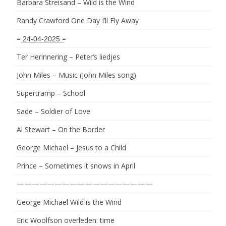
Barbara Streisand – Wild is the Wind
Randy Crawford One Day I’ll Fly Away
= ͟2͟4͟-͟0͟4͟-͟2͟0͟2͟5͟ =
Ter Herinnering – Peter’s liedjes
John Miles – Music (John Miles song)
Supertramp – School
Sade – Soldier of Love
Al Stewart – On the Border
George Michael – Jesus to a Child
Prince – Sometimes it snows in April
——————————————————
George Michael Wild is the Wind
Eric Woolfson overleden: time