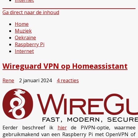
Internet
Ga direct naar de inhoud
Home
Muziek
Oekraïne
Raspberry Pi
Internet
Wireguard VPN op Homeassistant
op
Rene
2 januari 2024
4 reacties
Wireguard
VPN
op
Homeassistant
Eerder beschreef ik
hier
de PiVPN-optie, waarmee
gebruikmakend van een Raspberry Pi met OpenVPN of