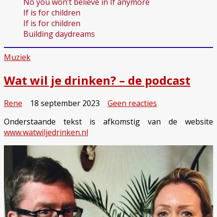
No you won’t believe in If anymore
If is for children
If is for children
Building daydreams
Muziek
Wat wil je drinken? – de podcast
op
Rene
18 september 2023
Geen reacties
Wat
Onderstaande tekst is afkomstig van de website
wil
www.watwiljedrinken.nl
je
drinken?
–
de
podcast