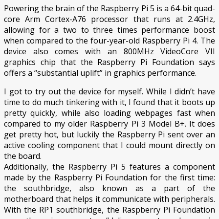
Powering the brain of the Raspberry Pi 5 is a 64-bit quad-
core Arm Cortex-A76 processor that runs at 2.4GHz,
allowing for a two to three times performance boost
when compared to the four-year-old Raspberry Pi 4. The
device also comes with an 800MHz VideoCore VII
graphics chip that the Raspberry Pi Foundation says
offers a “substantial uplift” in graphics performance.
I got to try out the device for myself. While I didn’t have
time to do much tinkering with it, I found that it boots up
pretty quickly, while also loading webpages fast when
compared to my older Raspberry Pi 3 Model B+. It does
get pretty hot, but luckily the Raspberry Pi sent over an
active cooling component that I could mount directly on
the board.
Additionally, the Raspberry Pi 5 features a component
made by the Raspberry Pi Foundation for the first time:
the southbridge, also known as a part of the
motherboard that helps it communicate with peripherals.
With the RP1 southbridge, the Raspberry Pi Foundation