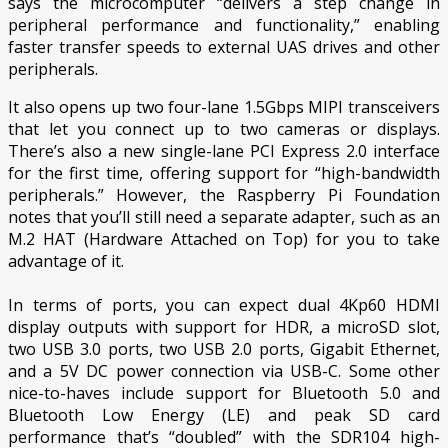
says the microcomputer “delivers a step change in
peripheral performance and functionality,” enabling
faster transfer speeds to external UAS drives and other
peripherals.
It also opens up two four-lane 1.5Gbps MIPI transceivers
that let you connect up to two cameras or displays.
There’s also a new single-lane PCI Express 2.0 interface
for the first time, offering support for “high-bandwidth
peripherals.” However, the Raspberry Pi Foundation
notes that you’ll still need a separate adapter, such as an
M.2 HAT (Hardware Attached on Top) for you to take
advantage of it.
In terms of ports, you can expect dual 4Kp60 HDMI
display outputs with support for HDR, a microSD slot,
two USB 3.0 ports, two USB 2.0 ports, Gigabit Ethernet,
and a 5V DC power connection via USB-C. Some other
nice-to-haves include support for Bluetooth 5.0 and
Bluetooth Low Energy (LE) and peak SD card
performance that’s “doubled” with the SDR104 high-