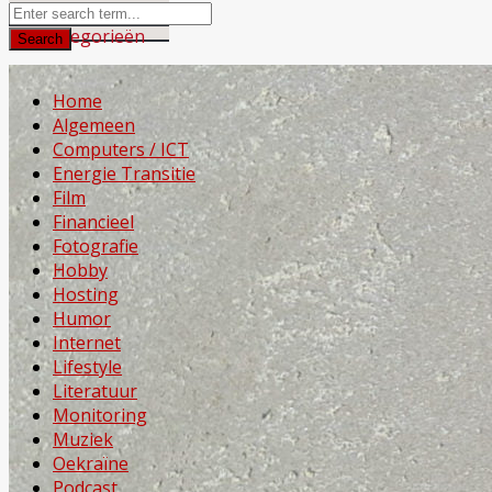
Home
Algemeen
Computers / ICT
Energie Transitie
Film
Financieel
Fotografie
Hobby
Hosting
Humor
Internet
Lifestyle
Literatuur
Monitoring
Muziek
Oekraïne
Podcast