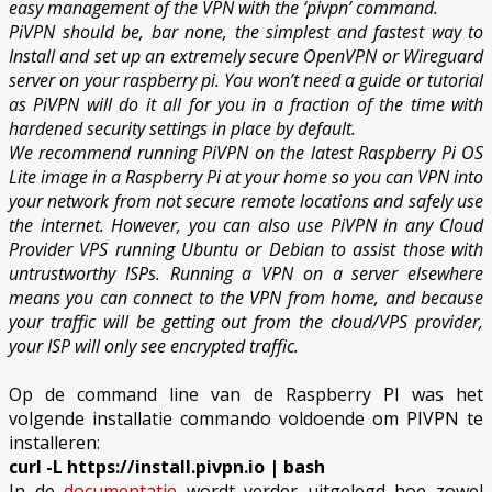
easy management of the VPN with the ‘pivpn’ command.
PiVPN should be, bar none, the simplest and fastest way to
Install and set up an extremely secure OpenVPN or Wireguard
server on your raspberry pi. You won’t need a guide or tutorial
as PiVPN will do it all for you in a fraction of the time with
hardened security settings in place by default.
We recommend running PiVPN on the latest Raspberry Pi OS
Lite image in a Raspberry Pi at your home so you can VPN into
your network from not secure remote locations and safely use
the internet. However, you can also use PiVPN in any Cloud
Provider VPS running Ubuntu or Debian to assist those with
untrustworthy ISPs. Running a VPN on a server elsewhere
means you can connect to the VPN from home, and because
your traffic will be getting out from the cloud/VPS provider,
your ISP will only see encrypted traffic.
Op de command line van de Raspberry PI was het
volgende installatie commando voldoende om PIVPN te
installeren:
curl -L https://install.pivpn.io | bash
In de
documentatie
wordt verder uitgelegd hoe zowel