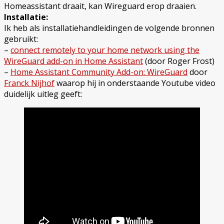
Homeassistant draait, kan Wireguard erop draaien.
Installatie:
Ik heb als installatiehandleidingen de volgende bronnen
gebruikt:
–
connect remotely to your home network using the
WireGuard add-on in Home Assistant
(door Roger Frost)
–
Home Assistant Community Add-on: WireGuard
door
Franck Nijhof
waarop hij in onderstaande Youtube video
duidelijk uitleg geeft: