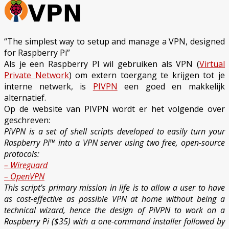
–
VPN
tunnel
voor
“The simplest way to setup and manage a VPN, designed
Raspberry
for Raspberry Pi”
PI
Als je een Raspberry PI wil gebruiken als VPN (
Virtual
Private Network
) om extern toergang te krijgen tot je
interne netwerk, is
PIVPN
een goed en makkelijk
alternatief.
Op de website van PIVPN wordt er het volgende over
geschreven:
PiVPN is a set of shell scripts developed to easily turn your
Raspberry Pi™ into a VPN server using two free, open-source
protocols:
–
Wireguard
– OpenVPN
This script’s primary mission in life is to allow a user to have
as cost-effective as possible VPN at home without being a
technical wizard, hence the design of PiVPN to work on a
Raspberry Pi ($35) with a one-command installer followed by