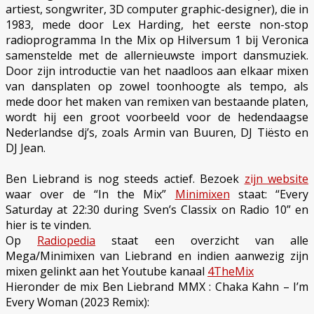
artiest, songwriter, 3D computer graphic-designer), die in
1983, mede door Lex Harding, het eerste non-stop
radioprogramma In the Mix op Hilversum 1 bij Veronica
samenstelde met de allernieuwste import dansmuziek.
Door zijn introductie van het naadloos aan elkaar mixen
van dansplaten op zowel toonhoogte als tempo, als
mede door het maken van remixen van bestaande platen,
wordt hij een groot voorbeeld voor de hedendaagse
Nederlandse dj’s, zoals Armin van Buuren, DJ Tiësto en
DJ Jean.
Ben Liebrand is nog steeds actief. Bezoek
zijn website
waar over de “In the Mix”
Minimixen
staat: “Every
Saturday at 22:30 during Sven’s Classix on Radio 10” en
hier is te vinden.
Op
Radiopedia
staat een overzicht van alle
Mega/Minimixen van Liebrand en indien aanwezig zijn
mixen gelinkt aan het Youtube kanaal
4TheMix
Hieronder de mix Ben Liebrand MMX : Chaka Kahn – I’m
Every Woman (2023 Remix):