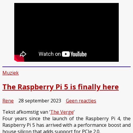
Muziek
The Raspberry Pi 5 is finally here
op
Rene
28 september 2023
Geen reacties
The
Tekst afkomstig van ‘
The Verge
‘
Raspberry
Four years since the launch of the Raspberry Pi 4, the
Pi
Raspberry Pi 5 has arrived with a performance boost and
5
house silicon that adds support for PCIe 2.0.