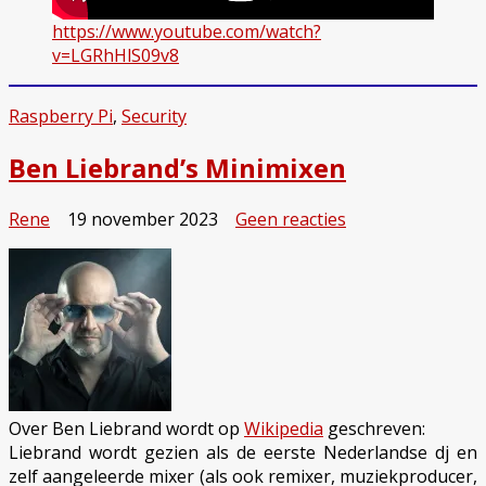
https://www.youtube.com/watch?
v=LGRhHlS09v8
Raspberry Pi
,
Security
Ben Liebrand’s Minimixen
op
Rene
19 november 2023
Geen reacties
Ben
Liebrand’s
Minimixen
Over Ben Liebrand wordt op
Wikipedia
geschreven:
Liebrand wordt gezien als de eerste Nederlandse dj en
zelf aangeleerde mixer (als ook remixer, muziekproducer,